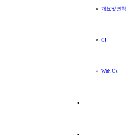
개요및연혁
CI
With Us
주요사업
연맹소식